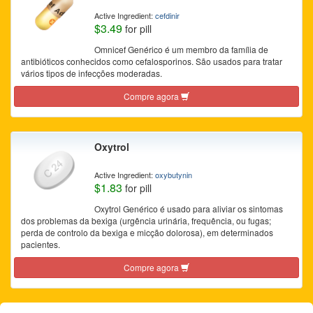
Active Ingredient:
cefdinir
$3.49
for pill
Omnicef Genérico é um membro da família de
antibióticos conhecidos como cefalosporinos. São usados para tratar
vários tipos de infecções moderadas.
Compre agora
Oxytrol
Active Ingredient:
oxybutynin
$1.83
for pill
Oxytrol Genérico é usado para aliviar os sintomas
dos problemas da bexiga (urgência urinária, frequência, ou fugas;
perda de controlo da bexiga e micção dolorosa), em determinados
pacientes.
Compre agora