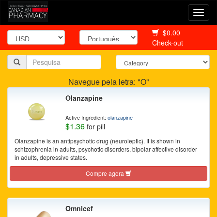
Togg
navi
$0.00
Check-out
Navegue pela letra: "O"
Olanzapine
Active Ingredient:
olanzapine
$1.36
for pill
Olanzapine is an antipsychotic drug (neuroleptic). It is shown in
schizophrenia in adults, psychotic disorders, bipolar affective disorder
in adults, depressive states.
Compre agora
Omnicef