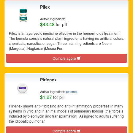
Pilex
Active Ingredient:
$43.48
for pill
Pilex is an ayurvedic medicine effective in the hemorrhoids treatment.
The formula consists natural plant ingredients having no artificial colors,
chemicals, narcotics or sugar. Three main ingredients are Neem
(Margosa), Nagkesar (Mesua Fer
Compre agora
Pirfenex
Active Ingredient:
pirfenex
$1.27
for pill
Pirfenex shows anti- fibrosing and anti-inflammatory properties in many
systems in vitro and in animal models of pulmonary fibrosis (the fibrosis
induced by bleomycin and transplantation). Assigned to adults suffering
the idiopatic pulmonar
Compre agora