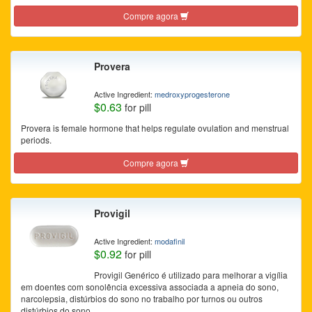
Compre agora
Provera
Active Ingredient:
medroxyprogesterone
$0.63
for pill
Provera is female hormone that helps regulate ovulation and menstrual
periods.
Compre agora
Provigil
Active Ingredient:
modafinil
$0.92
for pill
Provigil Genérico é utilizado para melhorar a vigília
em doentes com sonolência excessiva associada a apneia do sono,
narcolepsia, distúrbios do sono no trabalho por turnos ou outros
distúrbios do sono.