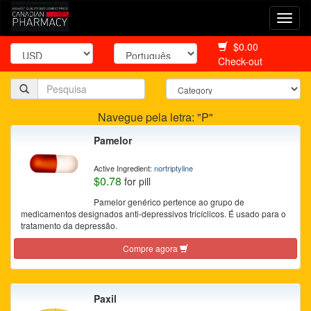
Togg
navi
$0.00
Check-out
Navegue pela letra: "P"
Pamelor
Active Ingredient:
nortriptyline
$0.78
for pill
Pamelor genérico pertence ao grupo de
medicamentos designados anti-depressivos tricíclicos. É usado para o
tratamento da depressão.
Compre agora
Paxil