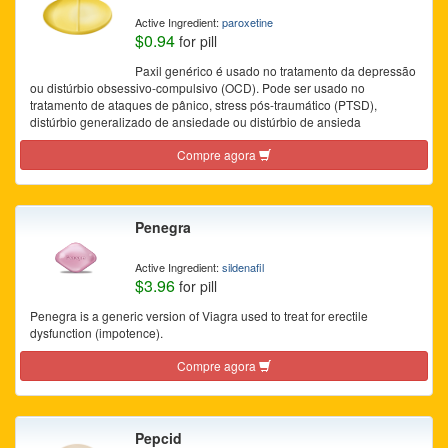
Active Ingredient:
paroxetine
$0.94
for pill
Paxil genérico é usado no tratamento da depressão
ou distúrbio obsessivo-compulsivo (OCD). Pode ser usado no
tratamento de ataques de pânico, stress pós-traumático (PTSD),
distúrbio generalizado de ansiedade ou distúrbio de ansieda
Compre agora
Penegra
Active Ingredient:
sildenafil
$3.96
for pill
Penegra is a generic version of Viagra used to treat for erectile
dysfunction (impotence).
Compre agora
Pepcid