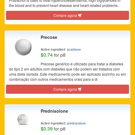
Pravachol is used to treat hypercholesterolemia, high triglycerides in
the blood and to prevent heart disease and heart-related problems.
Compre agora
Precose
Active Ingredient:
acarbose
$0.74
for pill
Precose genérico é utilizado para tratar a diabetes
do tipo 2 em adultos com diabetes que não podem ser tratados com
uma dieta isolada. Este medicamento pode ser aplicado sozinho ou em
combinação com outros medicamentos orais para a di
Compre agora
Prednisolone
Active Ingredient:
prednisolone
$0.39
for pill