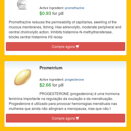
Active Ingredient:
promethazine
$0.93
for pill
Promethazine reduces the permeability of capillaries, swelling of the
mucous membranes, itching. Has adrenolytic, moderate peripheral and
central cholinolytic action. Inhibits histamine-N-methyltransferase,
blocks central histamine H3 recep
Compre agora
Prometrium
Active Ingredient:
progesterone
$2.66
for pill
PROGESTERONE (progesterona) é uma hormona
feminina importante na regulação da ovulação e da menstruação.
Progesterone é utilizado para provocar hemorragias menstruais nas
mulheres que ainda não atingiram a menopausa, mas que não t
Compre agora