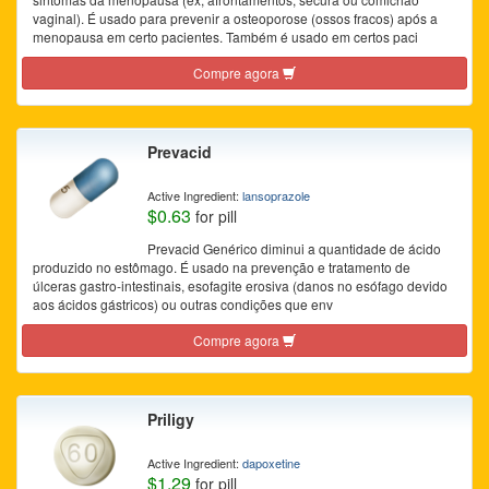
vaginal). É usado para prevenir a osteoporose (ossos fracos) após a
menopausa em certo pacientes. Também é usado em certos paci
Compre agora
Prevacid
Active Ingredient:
lansoprazole
$0.63
for pill
Prevacid Genérico diminui a quantidade de ácido
produzido no estômago. É usado na prevenção e tratamento de
úlceras gastro-intestinais, esofagite erosiva (danos no esófago devido
aos ácidos gástricos) ou outras condições que env
Compre agora
Priligy
Active Ingredient:
dapoxetine
$1.29
for pill