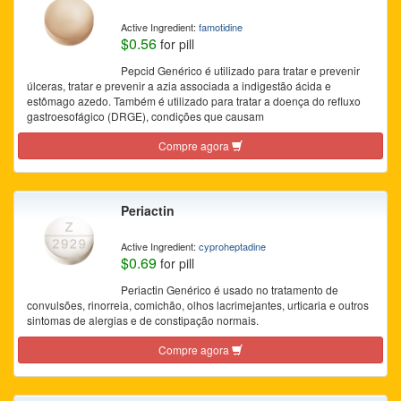
Active Ingredient:
famotidine
$0.56
for pill
Pepcid Genérico é utilizado para tratar e prevenir
úlceras, tratar e prevenir a azia associada a indigestão ácida e
estômago azedo. Também é utilizado para tratar a doença do refluxo
gastroesofágico (DRGE), condições que causam
Compre agora
Periactin
Active Ingredient:
cyproheptadine
$0.69
for pill
Periactin Genérico é usado no tratamento de
convulsões, rinorreia, comichão, olhos lacrimejantes, urticaria e outros
sintomas de alergias e de constipação normais.
Compre agora