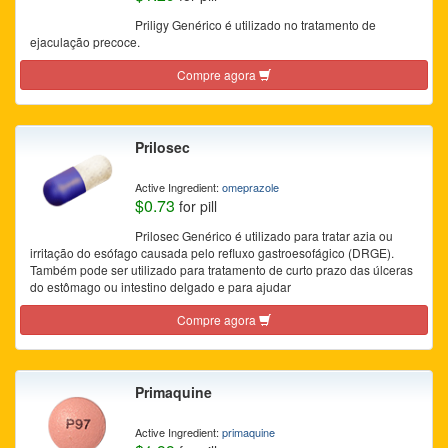
Priligy Genérico é utilizado no tratamento de
ejaculação precoce.
Compre agora
Prilosec
Active Ingredient:
omeprazole
$0.73
for pill
Prilosec Genérico é utilizado para tratar azia ou
irritação do esófago causada pelo refluxo gastroesofágico (DRGE).
Também pode ser utilizado para tratamento de curto prazo das úlceras
do estômago ou intestino delgado e para ajudar
Compre agora
Primaquine
Active Ingredient:
primaquine