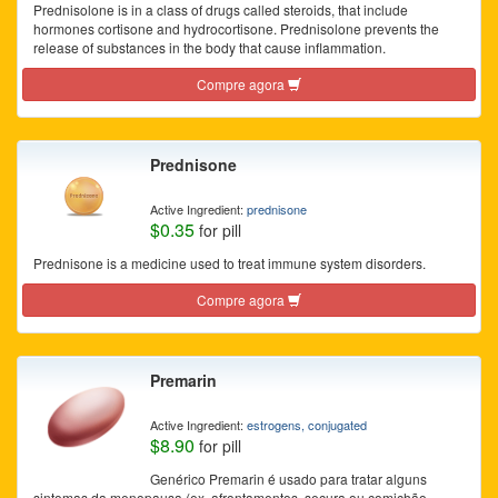
Prednisolone is in a class of drugs called steroids, that include
hormones cortisone and hydrocortisone. Prednisolone prevents the
release of substances in the body that cause inflammation.
Compre agora
Prednisone
Active Ingredient:
prednisone
$0.35
for pill
Prednisone is a medicine used to treat immune system disorders.
Compre agora
Premarin
Active Ingredient:
estrogens, conjugated
$8.90
for pill
Genérico Premarin é usado para tratar alguns
sintomas da menopausa (ex, afrontamentos, secura ou comichão