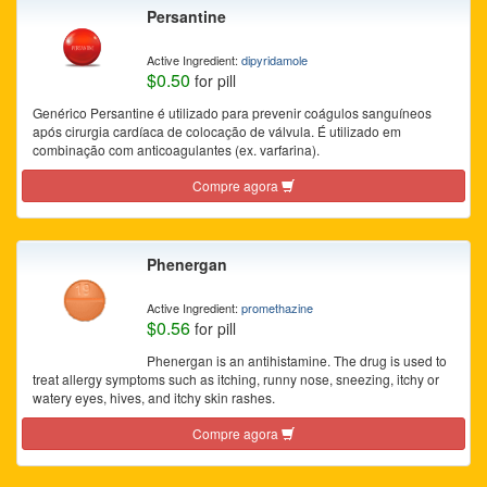
Persantine
Active Ingredient:
dipyridamole
$0.50
for pill
Genérico Persantine é utilizado para prevenir coágulos sanguíneos
após cirurgia cardíaca de colocação de válvula. É utilizado em
combinação com anticoagulantes (ex. varfarina).
Compre agora
Phenergan
Active Ingredient:
promethazine
$0.56
for pill
Phenergan is an antihistamine. The drug is used to
treat allergy symptoms such as itching, runny nose, sneezing, itchy or
watery eyes, hives, and itchy skin rashes.
Compre agora