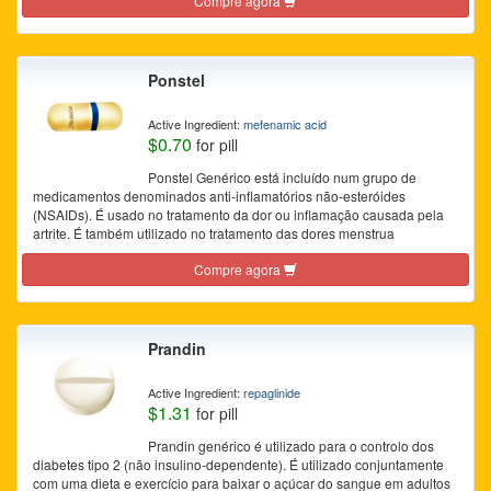
Compre agora
Ponstel
Active Ingredient:
mefenamic acid
$0.70
for pill
Ponstel Genérico está incluído num grupo de
medicamentos denominados anti-inflamatórios não-esteróides
(NSAIDs). É usado no tratamento da dor ou inflamação causada pela
artrite. É também utilizado no tratamento das dores menstrua
Compre agora
Prandin
Active Ingredient:
repaglinide
$1.31
for pill
Prandin genérico é utilizado para o controlo dos
diabetes tipo 2 (não insulino-dependente). É utilizado conjuntamente
com uma dieta e exercício para baixar o açúcar do sangue em adultos